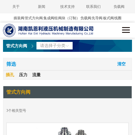
关于
新闻
技术支持
联系我们
负载阀
插装阀
管式方向阀
集成阀组
阀块（订制）
负载阀
先导阀
板式阀
线圈
请选择子分类
管式方向阀
筛选
清空
插孔
压力
流量
管式方向阀
3
个相关型号