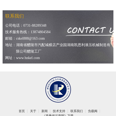
联系我们
公司电话：
0731-88289348
技术服务热线：
13874804584
邮箱：
cskel888@163.com
地址：
湖南省醴陵市汽配城横店产业园湖南凯恩利液压机械制造有
限公司醴陵工厂
网址：
www.hnkel.com
首页
关于
新闻
技术支持
联系我们
负载阀
《质量保证声明》下载